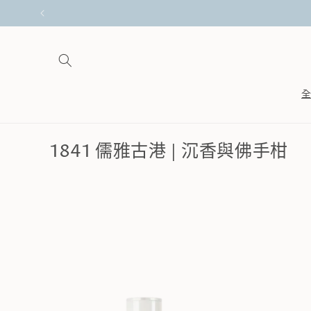
跳至內
容
商
1841 儒雅古港 | 沉香與佛手柑
品
系
列
: