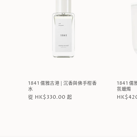
1841 儒雅古港 | 沉香與佛手柑香
1841 
水
氛蠟燭
定
從 HK$330.00 起
定
HK$42
價
價