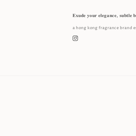
𝐄𝐱𝐮𝐝𝐞 𝐲𝐨𝐮𝐫 𝐞𝐥𝐞𝐠𝐚𝐧𝐜𝐞, 𝐬𝐮𝐛𝐭𝐥𝐞 𝐛
a hong kong fragrance brand es
Instagram