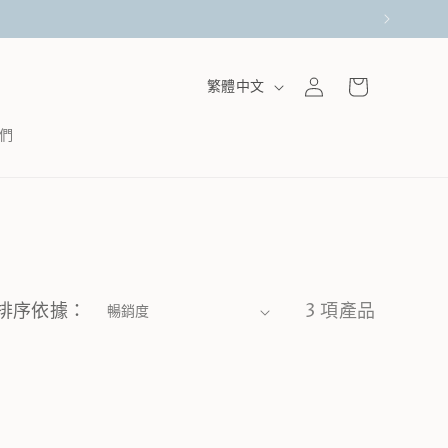
購
登
語
物
繁體中文
言
入
車
們
排序依據：
3 項產品